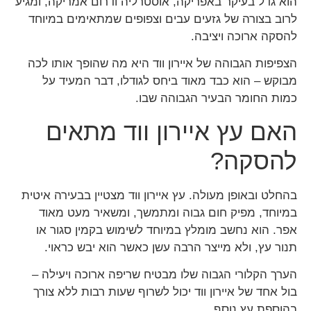
הוא גדל בעיקר באפריקה, אוסטרליה ודרום אמריקה, ומגיע
לרוב בצורה של גזעים עבים וצפופים שמתאימים במיוחד
להסקה ארוכה ויציבה.
הצפיפות הגבוהה של איירון ווד היא מה שהופך אותו לכה
מבוקש – הוא כבד מאוד ביחס לגודלו, דבר המעיד על
כמות החומר הבעיר הגבוהה שבו.
האם עץ איירון ווד מתאים
להסקה?
בהחלט ובאופן מעולה. עץ איירון ווד מצטיין בבעירה איטית
במיוחד, מפיק חום גבוה ומתמשך, ומשאיר מעט מאוד
אפר. הוא נחשב מומלץ במיוחד לשימוש בקמין סגור או
תנור עץ, ולא מייצר הרבה עשן כאשר הוא יבש כראוי.
הערך הקלורי הגבוה שלו מבטיח שריפה ארוכה ויעילה –
בול אחד של איירון ווד יכול לשרוף שעות רבות ללא צורך
בהוספת עץ נוסף.