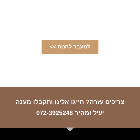
לרכישת עצי הסקה
הבטח לעצמך חורף חמים ונעים, בחר מבין מגוון
עצי ההסקה האיכותיים שלנו עוד היום
למעבר לחנות >>
צריכים עזרה? חייגו אלינו ותקבלו מענה
יעיל ומהיר 072-3925248